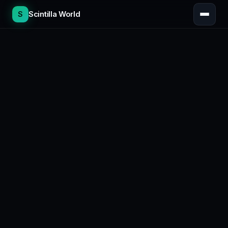
Scintilla World
S